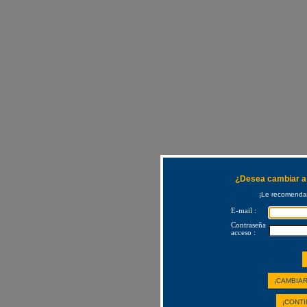
¿Desea cambiar a 
¡Le recomendam
E-mail :
Contraseña
acceso :
¡CAMBIAR
¡CONTI