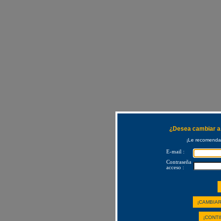
¿Desea cambiar a 
¡Le recomendam
E-mail :
Contraseña
acceso :
¡CAMBIAR
¡CONTI