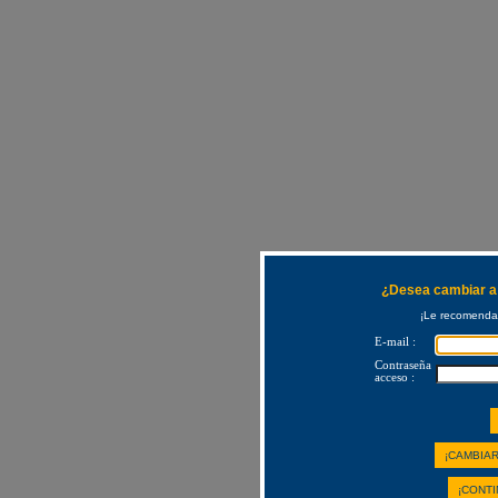
¿Desea cambiar a 
¡Le recomendam
E-mail :
Contraseña
acceso :
¡CAMBIAR
¡CONTI