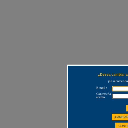
¿Desea cambiar a 
¡Le recomendam
E-mail :
Contraseña
acceso :
¡CAMBIAR
¡CONTI