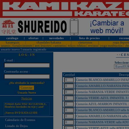
catálogo
l
ofertas
l
novedades
l
lista de precios
l
recome
karateguis
|
chandales-hakama
|
cinturones
|
ropa deport
tatamis
|
fortalecimiento
|
anti lesiones
|
camisetas
|
tokyo edition
|
revistas
|
yoga-meditación
|
ch
usuario nuevo
l
usuario registrado
L O G - I N
· · C E 
E-mail :
Seleccione
Contraseña acceso :
¡PERSONALICE LOS
Cantidad
Descrip
KARATEGUIS KAMIKAZE CON
SU LOGOTIPO!
Cinturón BLANCO-AMARILLO INFANT
¿Ha olvidado la contraseña?
Tarifas especiales para clubes, dojos
Cinturón AMARILLO-NARANJA INFAN
y asociaciones
Cinturón NARANJA-VERDE INFANTIL
Usuario Nuevo
¡Nuevos catálogos de Kamikaze!
Cinturón VERDE-AZUL INFANTIL 3 /
Noticias
¡Nuevo karategui Kamikaze
Premier-Kata-WKF REVERSIBLE,
Cinturón AZUL-MARRON INFANTIL 3
Hombros bordados en rojo y azul!
Cinturón BLANCO-AMARILLO talla A
¡Nuevos DVD KATA GUIDE
MOVIE FOR ALL JAPAN
KARATEDO SHOTOKAN TOKUI
Cinturón AMARILLO-NARANJA talla 
KATA VOL. 1 + 2!
Calendario de Eventos
Cinturón NARANJA-VERDE talla ADU
¡Nuevo karategui Kamikaze K-One-
Listado de Dojos
WKF Kumite REVERSIBLE,
Cinturón VERDE-AZUL talla ADULTO 