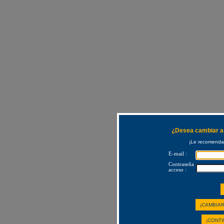
¿Desea cambiar a 
¡Le recomendam
E-mail :
Contraseña
acceso :
¡CAMBIAR
¡CONTI