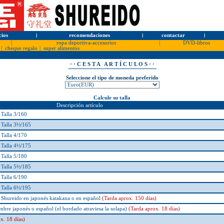
cios
l
recomendaciones
l
contactar
l
|
ropa deportiva-accesorios
|
DVD-libros
|
cheque regalo
|
super alimentos
· · C E S T A A R T Í C U L O S · ·
Seleccione el tipo de moneda preferido
Calcule su talla
Descripción artículo
lla 3/160
alla 3½/165
lla 4/170
alla 4½/175
lla 5/180
alla 5½/185
lla 6/190
alla 6½/195
Shureido en japonés katakana o en español
(Tarda aprox. 150 días)
re japonés o español (el bordado atraviesa la solapa)
(Tarda aprox. 18 días)
x. 18 días)