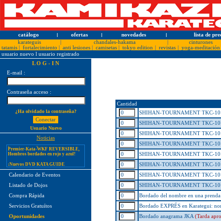
catálogo
l
ofertas
l
novedades
l
lista de pre
karateguis
|
chandales-hakama
|
cinturones
tatamis
|
fortalecimiento
|
anti lesiones
|
camisetas
|
tokyo edition
|
revistas
|
yoga-meditación
usuario nuevo
l
usuario registrado
L O G - I N
E-mail :
Contraseña acceso :
¡PERSONALICE LOS
KARATEGUIS KAMIKAZE CON
Cantidad
SU LOGOTIPO!
¿Ha olvidado la contraseña?
SHIHAN-TOURNAMENT TKC-10 Ta
Tarifas especiales para clubes, dojos
y asociaciones
SHIHAN-TOURNAMENT TKC-10 T
Usuario Nuevo
¡Nuevos catálogos de Kamikaze!
SHIHAN-TOURNAMENT TKC-10 Ta
Noticias
¡Nuevo karategui Kamikaze
SHIHAN-TOURNAMENT TKC-10 T
Premier-Kata-WKF REVERSIBLE,
Hombros bordados en rojo y azul!
SHIHAN-TOURNAMENT TKC-10 Ta
¡Nuevos DVD KATA GUIDE
SHIHAN-TOURNAMENT TKC-10 T
MOVIE FOR ALL JAPAN
KARATEDO SHOTOKAN TOKUI
SHIHAN-TOURNAMENT TKC-10 Ta
Calendario de Eventos
KATA VOL. 1 + 2!
SHIHAN-TOURNAMENT TKC-10 T
Listado de Dojos
¡Nuevo karategui Kamikaze K-One-
WKF Kumite REVERSIBLE,
Bordado del nombre en una prenda 
Compra Rápida
Hombros bordados en rojo y azul!
Bordado EXPRÉS en Karategui: nomb
Servicios Gratuítos
¡Nuevo karategui Kamikaze NEW
LIFE SENSEI - hecho en Japón!
Bordado anagrama JKA
(Tarda apro
Oportunidades