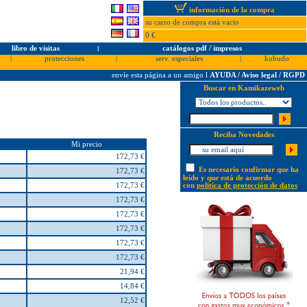
información de la compra
su carro de compra está vacio
0 €
libro de visitas
l
catálogos pdf / impresos
|
protecciones
|
serv. especiales
|
kobudo
envíe esta página a un amigo
l
AYUDA / Aviso legal / RGPD
Buscar en Kamikazeweb
Reciba Novedades
Mi precio
172,73 €
Es necesario confirmar que ha
172,73 €
leído y que está de acuerdo
172,73 €
con
política de protección de datos
172,73 €
172,73 €
172,73 €
172,73 €
172,73 €
21,94 €
14,84 €
12,52 €