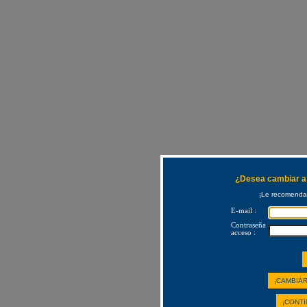
¿Desea cambiar a 
¡Le recomendam
E-mail :
Contraseña
acceso :
¡CAMBIAR
¡CONTI