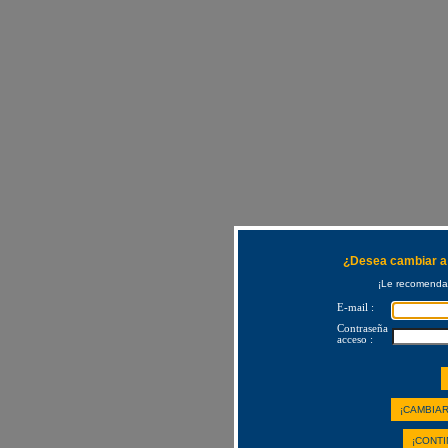
¿Desea cambiar a 
¡Le recomendam
E-mail :
Contraseña
acceso :
¡CAMBIAR
¡CONTI