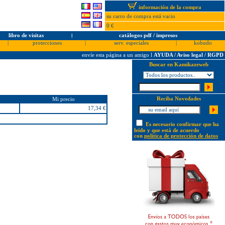
información de la compra
su carro de compra está vacio
0 €
libro de visitas
l
catálogos pdf / impresos
|
protecciones
|
serv. especiales
|
kobudo
envíe esta página a un amigo
l
AYUDA / Aviso legal / RGPD
Buscar en Kamikazeweb
Reciba Novedades
Mi precio
17,34 €
Es necesario confirmar que ha
leído y que está de acuerdo
con
política de protección de datos