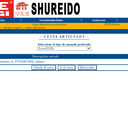
cios
l
recomendaciones
l
contactar
l
|
ropa deportiva-accesorios
|
DVD-libros
|
cheque regalo
|
super alimentos
· · C E S T A A R T Í C U L O S · ·
Seleccione el tipo de moneda preferido
Descripción artículo
estro G. FUNAKOSHI, italiano