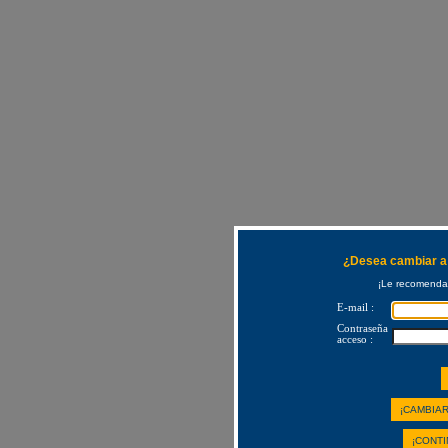
¿Desea cambiar a 
¡Le recomendam
E-mail :
Contraseña
acceso :
¡CAMBIAR
¡CONTI