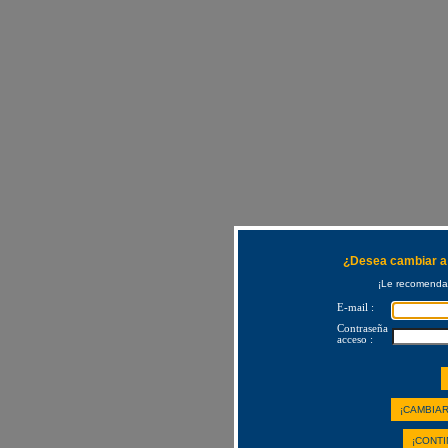
¿Desea cambiar a 
¡Le recomendam
E-mail :
Contraseña
acceso :
¡CAMBIAR
¡CONTI