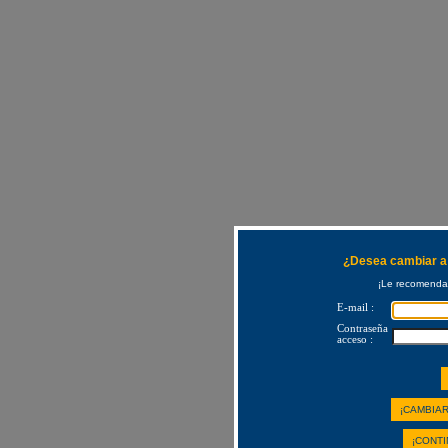
¿Desea cambiar a 
¡Le recomendam
E-mail :
Contraseña
acceso :
¡CAMBIAR
¡CONTI