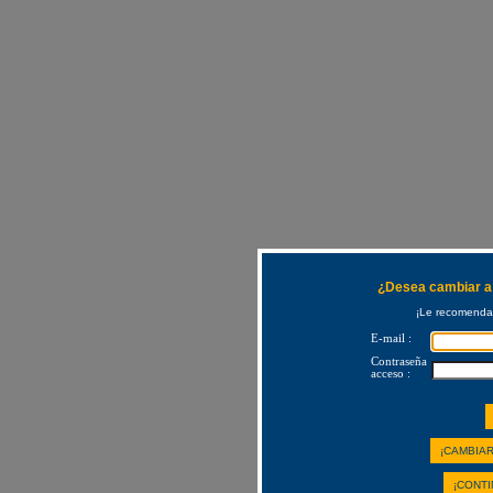
¿Desea cambiar a 
¡Le recomendam
E-mail :
Contraseña
acceso :
¡CAMBIAR
¡CONTI