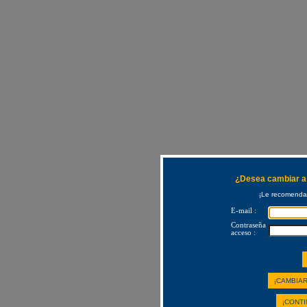
¿Desea cambiar a 
¡Le recomendam
E-mail :
Contraseña
acceso :
¡CAMBIAR
¡CONTI