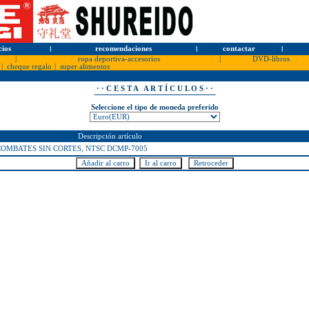
cios
l
recomendaciones
l
contactar
l
|
ropa deportiva-accesorios
|
DVD-libros
|
cheque regalo
|
super alimentos
· · C E S T A A R T Í C U L O S · ·
Seleccione el tipo de moneda preferido
Descripción artículo
OMBATES SIN CORTES, NTSC DCMP-7005