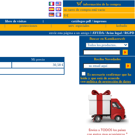
información de la compra
su carro de compra está vacio
0 €
libro de visitas
l
catálogos pdf / impresos
|
protecciones
|
serv. especiales
|
kobudo
envíe esta página a un amigo
l
AYUDA / Aviso legal / RGPD
Buscar en Kamikazeweb
Reciba Novedades
Mi precio
30,58 €
Es necesario confirmar que ha
leído y que está de acuerdo
con
política de protección de datos