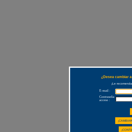
¿Desea cambiar a 
¡Le recomendam
E-mail :
Contraseña
acceso :
¡CAMBIAR
¡CONTI