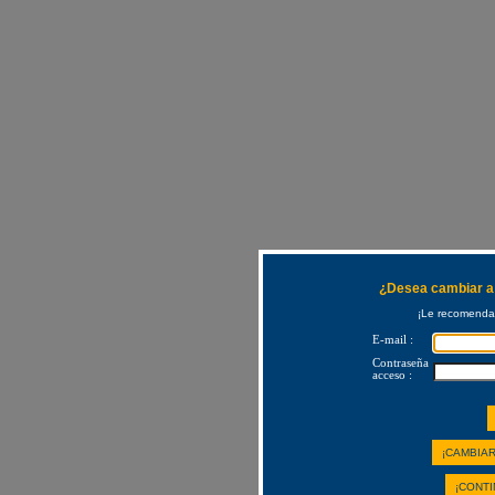
¿Desea cambiar a 
¡Le recomendam
E-mail :
Contraseña
acceso :
¡CAMBIAR
¡CONTI