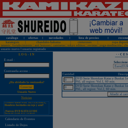
catálogo
l
ofertas
l
novedades
l
lista de precios
l
recome
karateguis
|
chandales-hakama
|
cinturones
|
ropa deport
tatamis
|
fortalecimiento
|
anti lesiones
|
camisetas
|
tokyo edition
|
revistas
|
yoga-meditación
|
ch
usuario nuevo
l
usuario registrado
L O G - I N
· · C E 
E-mail :
Seleccione
¡PERSONALICE LOS
Contraseña acceso :
KARATEGUIS KAMIKAZE CON
Cantidad
Descrip
SU LOGOTIPO!
DVD Serie Shotokan Katas y Bunkai 1er 
PAL all region: Vol.1, 60 min.
¿Ha olvidado la contraseña?
Tarifas especiales para clubes, dojos
y asociaciones
DVD Serie Shotokan Katas y Bunkai 1er 
PAL, all region: Vol.2, 60 min.
¡Nuevos catálogos de Kamikaze!
Usuario Nuevo
¡Nuevo karategui Kamikaze
Noticias
Premier-Kata-WKF REVERSIBLE,
Hombros bordados en rojo y azul!
¡Nuevos DVD KATA GUIDE
MOVIE FOR ALL JAPAN
KARATEDO SHOTOKAN TOKUI
KATA VOL. 1 + 2!
Calendario de Eventos
¡Nuevo karategui Kamikaze K-One-
Listado de Dojos
WKF Kumite REVERSIBLE,