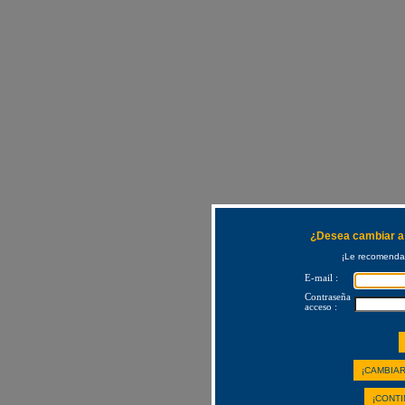
¿Desea cambiar a 
¡Le recomendam
E-mail :
Contraseña
acceso :
¡CAMBIAR
¡CONTI