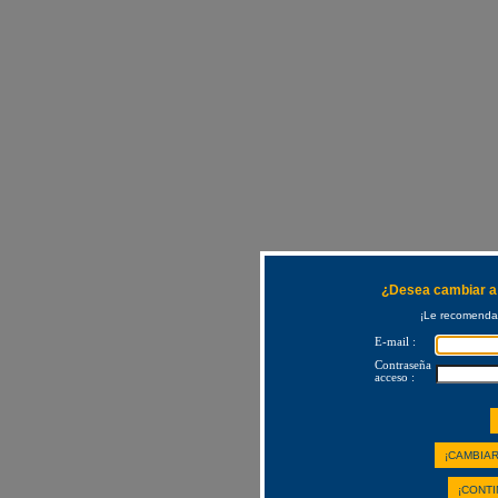
¿Desea cambiar a 
¡Le recomendam
E-mail :
Contraseña
acceso :
¡CAMBIAR
¡CONTI