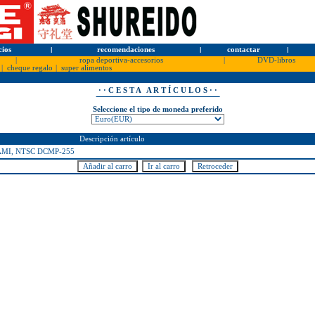
cios
l
recomendaciones
l
contactar
l
|
ropa deportiva-accesorios
|
DVD-libros
|
cheque regalo
|
super alimentos
· · C E S T A A R T Í C U L O S · ·
Seleccione el tipo de moneda preferido
Descripción artículo
AMI, NTSC DCMP-255