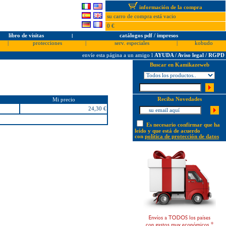
información de la compra
su carro de compra está vacio
0 €
libro de visitas
l
catálogos pdf / impresos
|
protecciones
|
serv. especiales
|
kobudo
envíe esta página a un amigo
l
AYUDA / Aviso legal / RGPD
Buscar en Kamikazeweb
Reciba Novedades
Mi precio
24,30 €
Es necesario confirmar que ha
leído y que está de acuerdo
con
política de protección de datos