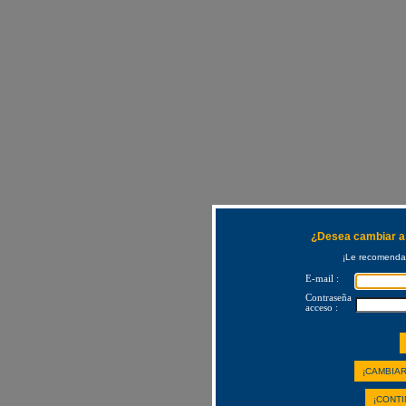
¿Desea cambiar a 
¡Le recomendam
E-mail :
Contraseña
acceso :
¡CAMBIAR
¡CONTI