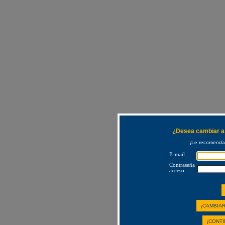
¿Desea cambiar a 
¡Le recomendam
E-mail :
Contraseña
acceso :
¡CAMBIAR
¡CONTI