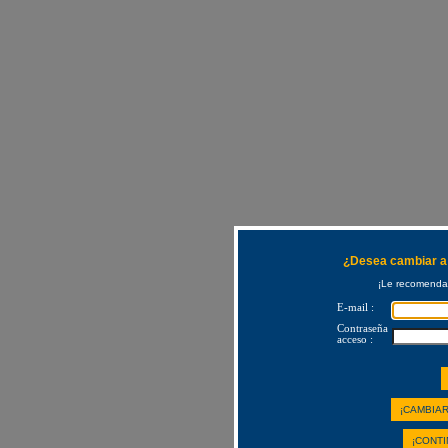
¿Desea cambiar a 
¡Le recomendam
E-mail :
Contraseña
acceso :
¡CAMBIAR
¡CONTI