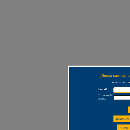
¿Desea cambiar a 
¡Le recomendam
E-mail :
Contraseña
acceso :
¡CAMBIAR
¡CONTI