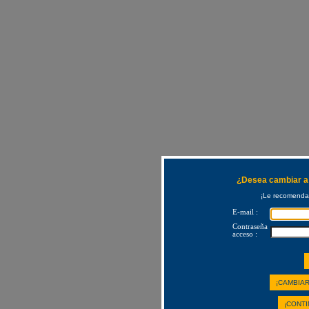
¿Desea cambiar a 
¡Le recomendam
E-mail :
Contraseña
acceso :
¡CAMBIAR
¡CONTI