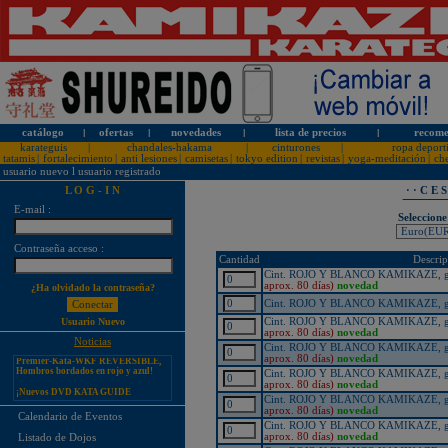
catálogo
l
ofertas
l
novedades
l
lista de precios
l
recome
karateguis
|
chandales-hakama
|
cinturones
|
ropa deport
tatamis
|
fortalecimiento
|
anti lesiones
|
camisetas
|
tokyo edition
|
revistas
|
yoga-meditación
|
ch
usuario nuevo
l
usuario registrado
L O G - I N
· · C E 
E-mail :
Seleccione
Contraseña acceso :
¡PERSONALICE LOS
Cantidad
Descrip
KARATEGUIS KAMIKAZE CON
SU LOGOTIPO!
Cint. ROJO Y BLANCO KAMIKAZE, gro
aprox. 80 días)
novedad
¿Ha olvidado la contraseña?
Tarifas especiales para clubes, dojos
y asociaciones
Cint. ROJO Y BLANCO KAMIKAZE, gro
Cint. ROJO Y BLANCO KAMIKAZE, gro
Usuario Nuevo
¡Nuevos catálogos de Kamikaze!
aprox. 80 días)
novedad
Noticias
¡Nuevo karategui Kamikaze
Cint. ROJO Y BLANCO KAMIKAZE, gro
Premier-Kata-WKF REVERSIBLE,
aprox. 80 días)
novedad
Hombros bordados en rojo y azul!
Cint. ROJO Y BLANCO KAMIKAZE, gro
¡Nuevos DVD KATA GUIDE
aprox. 80 días)
novedad
MOVIE FOR ALL JAPAN
Cint. ROJO Y BLANCO KAMIKAZE, gro
KARATEDO SHOTOKAN TOKUI
aprox. 80 días)
novedad
KATA VOL. 1 + 2!
Calendario de Eventos
Cint. ROJO Y BLANCO KAMIKAZE, gro
¡Nuevo karategui Kamikaze K-One-
aprox. 80 días)
novedad
Listado de Dojos
WKF Kumite REVERSIBLE,