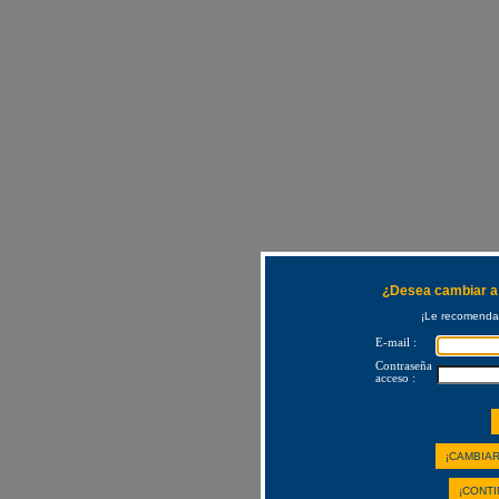
¿Desea cambiar a 
¡Le recomendam
E-mail :
Contraseña
acceso :
¡CAMBIAR
¡CONTI