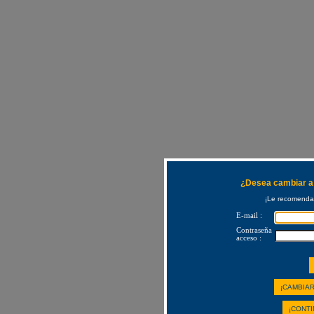
¿Desea cambiar a 
¡Le recomendam
E-mail :
Contraseña
acceso :
¡CAMBIAR
¡CONTI