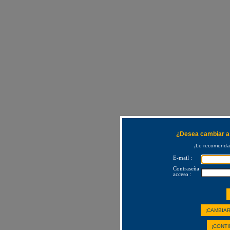
¿Desea cambiar a 
¡Le recomendam
E-mail :
Contraseña
acceso :
¡CAMBIAR
¡CONTI