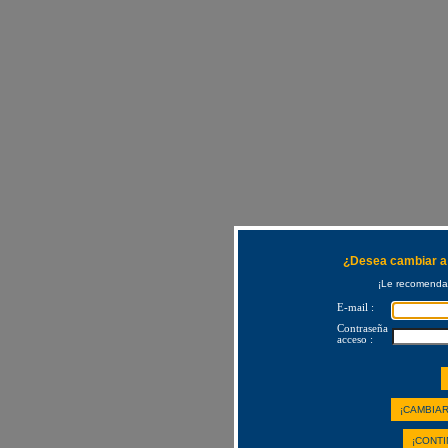
¿Desea cambiar a 
¡Le recomendam
E-mail :
Contraseña
acceso :
¡CAMBIAR
¡CONTI