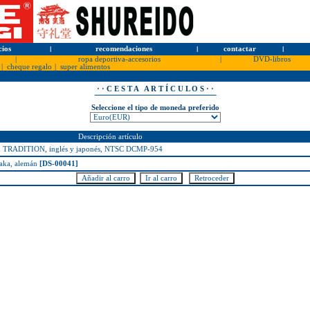
cios
l
recomendaciones
l
contactar
l
|
ropa deportiva-accesorios
|
DVD-libros
|
cheque regalo
|
super alimentos
· · C E S T A A R T Í C U L O S · ·
Seleccione el tipo de moneda preferido
Descripción artículo
ADITION, inglés y japonés, NTSC DCMP-954
naka, alemán
[DS-00041]