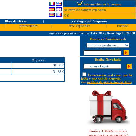
información de la compra
su carro de compra está vacio
0 €
libro de visitas
l
catálogos pdf / impresos
|
protecciones
|
serv. especiales
|
kobudo
envíe esta página a un amigo
l
AYUDA / Aviso legal / RGPD
Buscar en Kamikazeweb
Reciba Novedades
Mi precio
30,58 €
31,88 €
Es necesario confirmar que ha
leído y que está de acuerdo
con
política de protección de datos