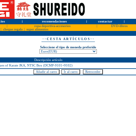
cios
l
recomendaciones
l
contactar
l
|
ropa deportiva-accesorios
|
DVD-libros
|
cheque regalo
|
super alimentos
· · C E S T A A R T Í C U L O S · ·
Seleccione el tipo de moneda preferido
Descripción artículo
ues of Karate JKA, NTSC Box (DCMP-9101+9102)