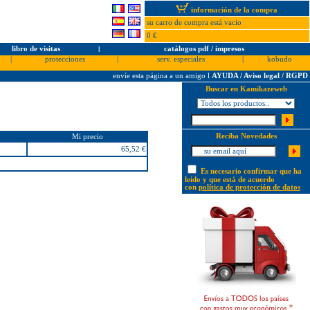
información de la compra
su carro de compra está vacio
0 €
libro de visitas
l
catálogos pdf / impresos
|
protecciones
|
serv. especiales
|
kobudo
envíe esta página a un amigo
l
AYUDA / Aviso legal / RGPD
Buscar en Kamikazeweb
Reciba Novedades
Mi precio
65,52 €
Es necesario confirmar que ha
leído y que está de acuerdo
con
política de protección de datos