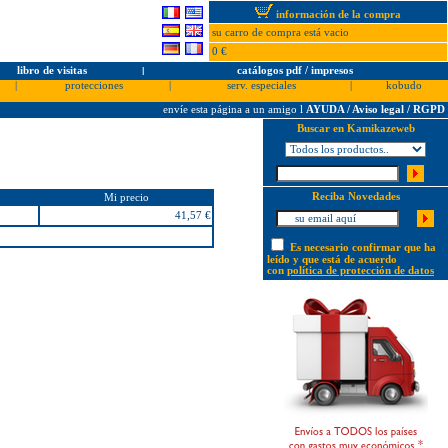
información de la compra
su carro de compra está vacio
0 €
libro de visitas
l
catálogos pdf / impresos
|
protecciones
|
serv. especiales
|
kobudo
envíe esta página a un amigo
l
AYUDA / Aviso legal / RGPD
Buscar en Kamikazeweb
Reciba Novedades
Mi precio
41,57 €
Es necesario confirmar que ha
leído y que está de acuerdo
con
política de protección de datos