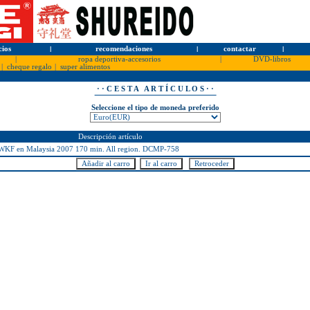
cios
l
recomendaciones
l
contactar
l
|
ropa deportiva-accesorios
|
DVD-libros
|
cheque regalo
|
super alimentos
· · C E S T A A R T Í C U L O S · ·
Seleccione el tipo de moneda preferido
Descripción artículo
 en Malaysia 2007 170 min. All region. DCMP-758