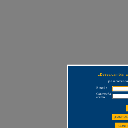
¿Desea cambiar a 
¡Le recomendam
E-mail :
Contraseña
acceso :
¡CAMBIAR
¡CONTI