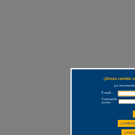
¿Desea cambiar a 
¡Le recomendam
E-mail :
Contraseña
acceso :
¡CAMBIAR
¡CONTI