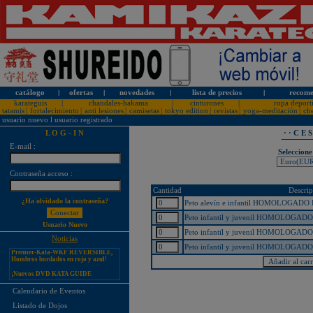
catálogo
l
ofertas
l
novedades
l
lista de precios
l
recome
karateguis
|
chandales-hakama
|
cinturones
|
ropa deport
tatamis
|
fortalecimiento
|
anti lesiones
|
camisetas
|
tokyo edition
|
revistas
|
yoga-meditación
|
ch
usuario nuevo
l
usuario registrado
L O G - I N
· · C E 
E-mail :
Seleccione
Contraseña acceso :
¡PERSONALICE LOS
KARATEGUIS KAMIKAZE CON
SU LOGOTIPO!
Cantidad
Descrip
¿Ha olvidado la contraseña?
Peto alevín e infantil HOMOLOGADO 
Tarifas especiales para clubes, dojos
y asociaciones
Peto infantil y juvenil HOMOLOGADO 
Usuario Nuevo
¡Nuevos catálogos de Kamikaze!
Peto infantil y juvenil HOMOLOGADO
Noticias
¡Nuevo karategui Kamikaze
Premier-Kata-WKF REVERSIBLE,
Peto infantil y juvenil HOMOLOGADO 
Hombros bordados en rojo y azul!
¡Nuevos DVD KATA GUIDE
MOVIE FOR ALL JAPAN
KARATEDO SHOTOKAN TOKUI
KATA VOL. 1 + 2!
Calendario de Eventos
¡Nuevo karategui Kamikaze K-One-
Listado de Dojos
WKF Kumite REVERSIBLE,