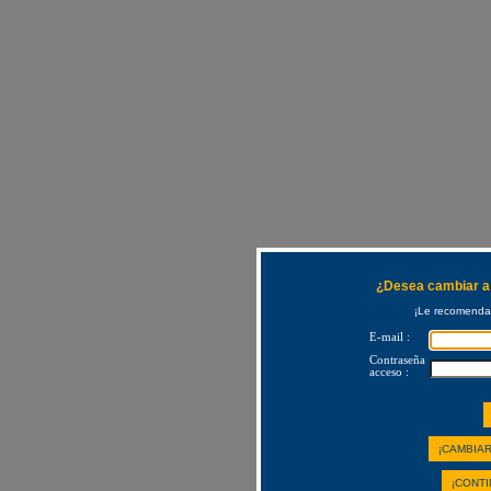
¿Desea cambiar a 
¡Le recomendam
E-mail :
Contraseña
acceso :
¡CAMBIAR
¡CONTI