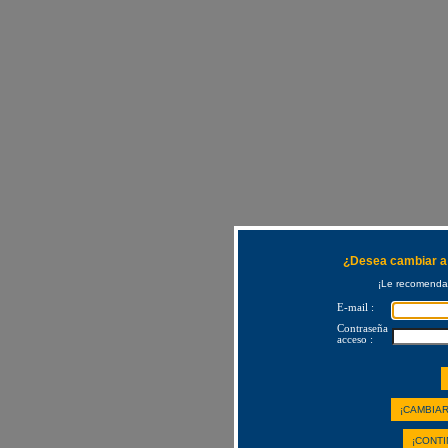
¿Desea cambiar a 
¡Le recomendam
E-mail :
Contraseña
acceso :
¡CAMBIAR
¡CONTI