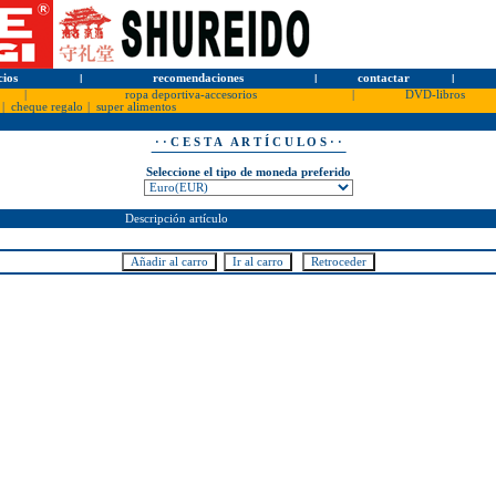
cios
l
recomendaciones
l
contactar
l
|
ropa deportiva-accesorios
|
DVD-libros
|
cheque regalo
|
super alimentos
· · C E S T A A R T Í C U L O S · ·
Seleccione el tipo de moneda preferido
Descripción artículo