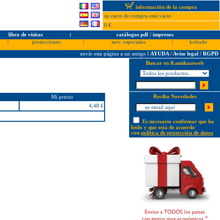
información de la compra
su carro de compra está vacio
0 €
libro de visitas
l
catálogos pdf / impresos
|
protecciones
|
serv. especiales
|
kobudo
envíe esta página a un amigo
l
AYUDA / Aviso legal / RGPD
Buscar en Kamikazeweb
Reciba Novedades
Mi precio
4,48 €
Es necesario confirmar que ha
leído y que está de acuerdo
con
política de protección de datos