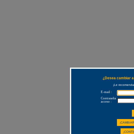
¿Desea cambiar a 
¡Le recomendam
E-mail :
Contraseña
acceso :
¡CAMBIAR
¡CONTI