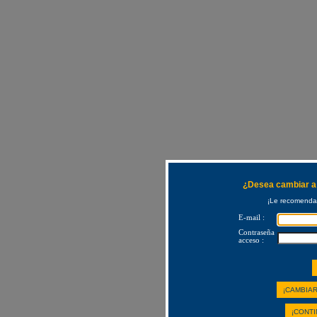
¿Desea cambiar a 
¡Le recomendam
E-mail :
Contraseña
acceso :
¡CAMBIAR
¡CONTI