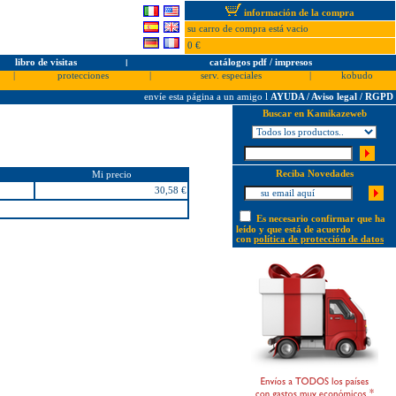
información de la compra
su carro de compra está vacio
0 €
libro de visitas
l
catálogos pdf / impresos
|
protecciones
|
serv. especiales
|
kobudo
envíe esta página a un amigo
l
AYUDA / Aviso legal / RGPD
Buscar en Kamikazeweb
Reciba Novedades
Mi precio
30,58 €
Es necesario confirmar que ha
leído y que está de acuerdo
con
política de protección de datos