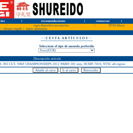
cios
l
recomendaciones
l
contactar
l
|
ropa deportiva-accesorios
|
DVD-libros
|
cheque regalo
|
super alimentos
· · C E S T A A R T Í C U L O S · ·
Seleccione el tipo de moneda preferido
Descripción artículo
NO CUT- WKF CHAMPIONSHIPS 2012 PARIS 181 min, DCMP-7010, NTSC all region