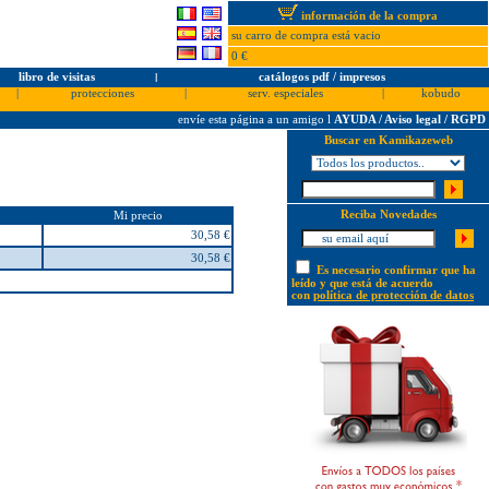
información de la compra
su carro de compra está vacio
0 €
libro de visitas
l
catálogos pdf / impresos
|
protecciones
|
serv. especiales
|
kobudo
envíe esta página a un amigo
l
AYUDA / Aviso legal / RGPD
Buscar en Kamikazeweb
Reciba Novedades
Mi precio
30,58 €
30,58 €
Es necesario confirmar que ha
leído y que está de acuerdo
con
política de protección de datos