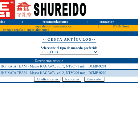
cios
l
recomendaciones
l
contactar
l
|
ropa deportiva-accesorios
|
DVD-libros
|
cheque regalo
|
super alimentos
· · C E S T A A R T Í C U L O S · ·
Seleccione el tipo de moneda preferido
Descripción artículo
F KATA TEAM - Masao KAGAWA, vol.1, NTSC 71 min., DCMP-9201
F KATA TEAM - Masao KAGAWA, vol.2, NTSC 96 min., DCMP-9202