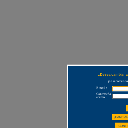
¿Desea cambiar a 
¡Le recomendam
E-mail :
Contraseña
acceso :
¡CAMBIAR
¡CONTI