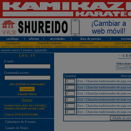
catálogo
l
ofertas
l
novedades
l
lista de precios
l
recome
karateguis
|
chandales-hakama
|
cinturones
|
ropa deport
tatamis
|
fortalecimiento
|
anti lesiones
|
camisetas
|
tokyo edition
|
revistas
|
yoga-meditación
|
ch
usuario nuevo
l
usuario registrado
L O G - I N
· · C E 
E-mail :
Seleccione
Contraseña acceso :
¡PERSONALICE LOS
Cantidad
Descrip
KARATEGUIS KAMIKAZE CON
SU LOGOTIPO!
Zori - Chanclas tradicionales de paja c
¿Ha olvidado la contraseña?
Tarifas especiales para clubes, dojos
Zori - Chanclas tradicionales de paja c
y asociaciones
Zori - Chanclas tradicionales de paja c
Usuario Nuevo
¡Nuevos catálogos de Kamikaze!
Zori - Chanclas tradicionales de paja c
Noticias
¡Nuevo karategui Kamikaze
Premier-Kata-WKF REVERSIBLE,
Zori - Chanclas tradicionales de paja c
Hombros bordados en rojo y azul!
Zori - Chanclas tradicionales de paja c
¡Nuevos DVD KATA GUIDE
MOVIE FOR ALL JAPAN
KARATEDO SHOTOKAN TOKUI
KATA VOL. 1 + 2!
Calendario de Eventos
¡Nuevo karategui Kamikaze K-One-
Listado de Dojos
WKF Kumite REVERSIBLE,