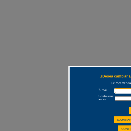
¿Desea cambiar a 
¡Le recomendam
E-mail :
Contraseña
acceso :
¡CAMBIAR
¡CONTI