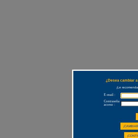
¿Desea cambiar a 
¡Le recomendam
E-mail :
Contraseña
acceso :
¡CAMBIAR
¡CONTI