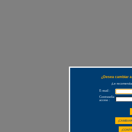
¿Desea cambiar a 
¡Le recomendam
E-mail :
Contraseña
acceso :
¡CAMBIAR
¡CONTI