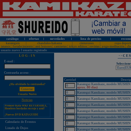
catálogo
l
ofertas
l
novedades
l
lista de precios
l
recome
karateguis
|
chandales-hakama
|
cinturones
|
ropa deport
tatamis
|
fortalecimiento
|
anti lesiones
|
camisetas
|
tokyo edition
|
revistas
|
yoga-meditación
|
ch
usuario nuevo
l
usuario registrado
L O G - I N
· · C E 
E-mail :
Seleccione
Contraseña acceso :
¡PERSONALICE LOS
KARATEGUIS KAMIKAZE CON
SU LOGOTIPO!
Cantidad
Descrip
Karategui Kamikaze, modelo MUSHIN - 
¿Ha olvidado la contraseña?
Tarifas especiales para clubes, dojos
aprox. 80 días)
y asociaciones
Karategui Kamikaze, modelo MUSHIN - 
Usuario Nuevo
¡Nuevos catálogos de Kamikaze!
Karategui Kamikaze, modelo MUSHIN - 
Noticias
¡Nuevo karategui Kamikaze
Premier-Kata-WKF REVERSIBLE,
Karategui Kamikaze, modelo MUSHIN - 
Hombros bordados en rojo y azul!
Karategui Kamikaze, modelo MUSHIN - 
¡Nuevos DVD KATA GUIDE
MOVIE FOR ALL JAPAN
Karategui Kamikaze, modelo MUSHIN - 
KARATEDO SHOTOKAN TOKUI
KATA VOL. 1 + 2!
Calendario de Eventos
Karategui Kamikaze, modelo MUSHIN - 
¡Nuevo karategui Kamikaze K-One-
Listado de Dojos
Karategui Kamikaze, modelo MUSHIN - 
WKF Kumite REVERSIBLE,