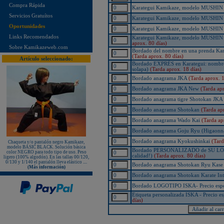
Hombros bordados en rojo y azul!
Compra Rápida
Karategui Kamikaze, modelo MUSHIN - 
¡Nuevo karategui Kamikaze NEW
Servicios Gratuítos
Karategui Kamikaze, modelo MUSHIN - 
LIFE SENSEI - hecho en Japón!
Oportunidades
¡KAMIKAZE PROFESSIONAL
Karategui Kamikaze, modelo MUSHIN - 
KOBUDO: La línea de productos
Links Recomendados
Karategui Kamikaze, modelo MUSHIN - 
para expertos!
aprox. 80 días)
Sobre Kamikazeweb.com
Nuevo karategui Kamikaze NEW
Bordado del nombre en una prenda Kam
LIFE SHIHAN
(Tarda aprox. 80 días)
Artículo seleccionado:
Bordado EXPRÉS en Karategui: nombre j
¡Nueva Camiseta KAMIKAZE
solapa)
(Tarda aprox. 18 días)
especial Vintage Edition since 1987
- 35º Aniversario!
Bordado anagrama JKA
(Tarda aprox. 1
¡Nuevos Paos de golpeo PX
Bordado anagrama JKA New
(Tarda apr
PROFESSIONAL XPERIENCE,
rojo-negro-blanco, de piel auténtica!
Bordado anagrama tigre Shotokan JKA
Protectores de pie KAMIKAZE
Bordado anagrama Shotokan
(Tarda ap
sueltos, homologados RFEK
Bordado anagrama Wado Kai
(Tarda ap
¡Nuevas protecciones Kamikaze
Homologadas RFEK!
Bordado anagrama Goju Ryu (Higaonn
¡Nuevo Protector Femenino Karate
Shureido BodyGuard Ultra
Bordado anagrama Kyokushinkai
(Tard
Chaqueta y/o pantalón negro Kamikaze,
Lightweight, WKF Approved!
modelo BASIC BLACK. Solución básica
Bordado PERSONALIZADO de SU LOGOT
color NEGRO para todo tipo de uso. Peso
calidad!)
(Tarda aprox. 80 días)
¡Nuevo libro "ALL JAPAN
ligero (100% algodón). En las tallas 00/120,
KARATEDO SHOTOKAN TOKUI
0/130 y 1/140 el pantalón lleva elástico ....
Bordado anagrama Shotokan Ryu Kas
KATA vol.2" Federación Japonesa
(Más información)
de Karate!
Bordado anagrama Shotokan Karate Int
¡Nuevo TONFA CUADRADO
Bordado LOGOTIPO ISKA- Precio esp
KAMIKAZE PROFESSIONAL
KOBUDO!
Etiqueta personalizada ISKA - Precio 
días)
¡Nuevo libro "SHOTOKAN
KARATE-DO KATA Encyclopédie
Kase-ha" por el maestro Taiji
KASE!