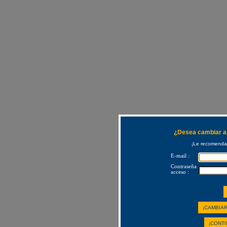
¿Desea cambiar a 
¡Le recomendam
E-mail :
Contraseña
acceso :
¡CAMBIAR
¡CONTI