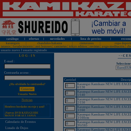
catálogo
l
ofertas
l
novedades
l
lista de precios
l
recome
karateguis
|
chandales-hakama
|
cinturones
|
ropa deport
tatamis
|
fortalecimiento
|
anti lesiones
|
camisetas
|
tokyo edition
|
revistas
|
yoga-meditación
|
ch
usuario nuevo
l
usuario registrado
L O G - I N
· · C E 
E-mail :
Seleccione
¡PERSONALICE LOS
Contraseña acceso :
KARATEGUIS KAMIKAZE CON
SU LOGOTIPO!
Cantidad
Descrip
Tarifas especiales para clubes, dojos
Karategui Kamikaze NEW LIFE EXCEL
¿Ha olvidado la contraseña?
y asociaciones
0/130
Karategui Kamikaze NEW LIFE EXCEL
¡Nuevos catálogos de Kamikaze!
Usuario Nuevo
1/140
¡Nuevo karategui Kamikaze
Karategui Kamikaze NEW LIFE EXCEL
Noticias
Premier-Kata-WKF REVERSIBLE,
2/150
Hombros bordados en rojo y azul!
Karategui Kamikaze NEW LIFE EXCEL
3/160
¡Nuevos DVD KATA GUIDE
MOVIE FOR ALL JAPAN
Karategui Kamikaze NEW LIFE EXCEL
KARATEDO SHOTOKAN TOKUI
3/160cm
KATA VOL. 1 + 2!
Calendario de Eventos
Karategui Kamikaze NEW LIFE EXCEL
¡Nuevo karategui Kamikaze K-One-
3½/165
Listado de Dojos
WKF Kumite REVERSIBLE,
Karategui Kamikaze NEW LIFE EXCEL
Hombros bordados en rojo y azul!