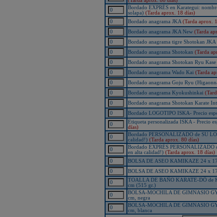
(Tarda aprox. 80 días)
KAMIKAZE SATÍN GROSOR
Bordado EXPRÉS en Karategui: nombre j
ESPECIAL Premium Quality
solapa)
(Tarda aprox. 18 días)
New Life Cinturón Negro
Bordado anagrama JKA
(Tarda aprox. 1
KAMIKAZE ALGODÓN GROSOR
ESPECIAL Premium Quality
Bordado anagrama JKA New
(Tarda apr
Nuevo karategui Kamikaze NEW
Bordado anagrama tigre Shotokan JKA
LIFE EXCELLENCE WKF-KATA
TOKYO
Bordado anagrama Shotokan
(Tarda ap
¡Nueva tienda online Kamikaze
Bordado anagrama Shotokan Ryu Kas
para smartphones!
Bordado anagrama Wado Kai
(Tarda ap
Primer Cinturón negro de Defensa
Personal con Sindrome de Down
Bordado anagrama Goju Ryu (Higaonn
Nuevo escaparate de productos de
Bordado anagrama Kyokushinkai
(Tard
Karate en www.kamikaze.com
Bordado anagrama Shotokan Karate Int
Nuevo karategui Kamikaze Premier
Kata WKF
Bordado LOGOTIPO ISKA- Precio esp
¡Nuevo Kamikaze K-One para
Etiqueta personalizada ISKA - Precio 
Kumite!
días)
¡Nuevo servicio de Bordados
Bordado PERSONALIZADO de SU LOGOT
personalizados en KAMIKAZE!
calidad!)
(Tarda aprox. 80 días)
Bordado EXPRÉS PERSONALIZADO de 
Pack de karategui "For Kids"
en alta calidad!)
(Tarda aprox. 18 días)
personalizados sin coste adicional
BOLSA DE ASEO KAMIKAZE 24 x 17 x 9
Nuevo anagrama bordado JKA
disponible
BOLSA DE ASEO KAMIKAZE 24 x 17 x 9
Kamikaze es patrocinador de la
TOALLA DE BAÑO KARATE-DÔ de KAM
Academia Shotokan Ryu Kase Ha
cm (515 gr.)
(KSKA)
BOLSA-MOCHILA DE GIMNASIO GY
¡Pruebe su fuerza y precisión con las
cm, negra
nuevas tablas de rompimiento!
BOLSA-MOCHILA DE GIMNASIO GY
cm, blanca