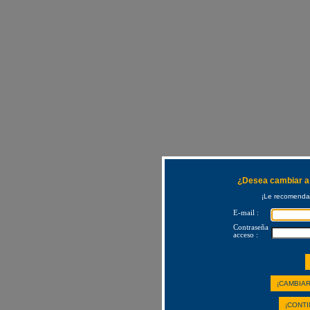
¿Desea cambiar a 
¡Le recomendam
E-mail :
Contraseña
acceso :
¡CAMBIAR
¡CONTI