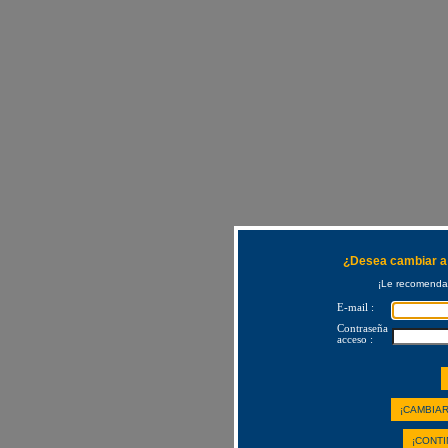
¿Desea cambiar a 
¡Le recomendam
E-mail :
Contraseña
acceso :
¡CAMBIAR
¡CONTI