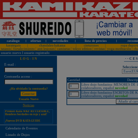
catálogo
l
ofertas
l
novedades
l
lista de precios
l
recome
karateguis
|
chandales-hakama
|
cinturones
|
ropa deport
tatamis
|
fortalecimiento
|
anti lesiones
|
camisetas
|
tokyo edition
|
revistas
|
yoga-meditación
|
ch
usuario nuevo
l
usuario registrado
L O G - I N
· · C E 
E-mail :
Seleccione
Contraseña acceso :
¡PERSONALICE LOS
Cantidad
Descrip
KARATEGUIS KAMIKAZE CON
SU LOGOTIPO!
Libro dojo fundazioa: MENORES DE 
colaboradores, español
novedad
¿Ha olvidado la contraseña?
Tarifas especiales para clubes, dojos
Libro dojo fundazioa ESCRITOS DE 
y asociaciones
colaboradores, español
novedad
Usuario Nuevo
¡Nuevos catálogos de Kamikaze!
Noticias
¡Nuevo karategui Kamikaze
Premier-Kata-WKF REVERSIBLE,
Hombros bordados en rojo y azul!
¡Nuevos DVD KATA GUIDE
MOVIE FOR ALL JAPAN
KARATEDO SHOTOKAN TOKUI
KATA VOL. 1 + 2!
Calendario de Eventos
¡Nuevo karategui Kamikaze K-One-
Listado de Dojos
WKF Kumite REVERSIBLE,