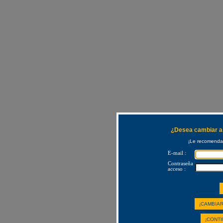
¿Desea cambiar a 
¡Le recomendam
E-mail :
Contraseña
acceso :
¡CAMBIAR
¡CONTI