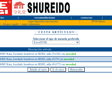
cios
l
recomendaciones
l
contactar
l
|
ropa deportiva-accesorios
|
DVD-libros
|
cheque regalo
|
super alimentos
· · C E S T A A R T Í C U L O S · ·
Seleccione el tipo de moneda preferido
Descripción artículo
KF Kata, bordado hombros en ROJO, talla 3½/165 cm
novedad
KF Kata, bordado hombros en ROJO, talla 4/170 cm
novedad
KF Kata, bordado hombros en ROJO, talla 4½/175 cm
novedad