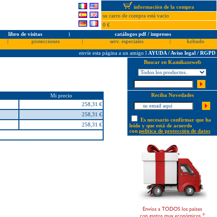
información de la compra
su carro de compra está vacio
0 €
libro de visitas
l
catálogos pdf / impresos
|
protecciones
|
serv. especiales
|
kobudo
envíe esta página a un amigo
l
AYUDA / Aviso legal / RGPD
Buscar en Kamikazeweb
Reciba Novedades
Mi precio
258,31 €
258,31 €
Es necesario confirmar que ha
258,31 €
leído y que está de acuerdo
con
política de protección de datos